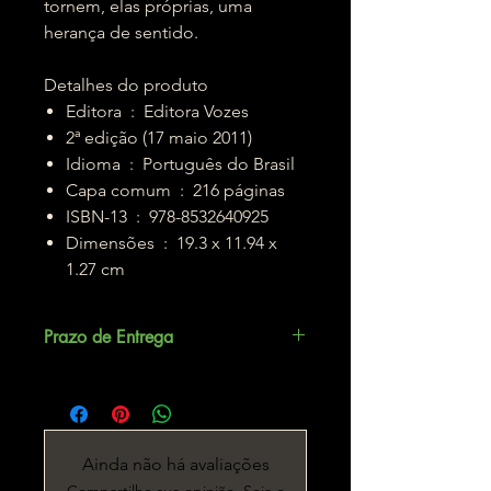
tornem, elas próprias, uma
herança de sentido.
Detalhes do produto
Editora ‏ : ‎ Editora Vozes
2ª edição (17 maio 2011)
Idioma ‏ : ‎ Português do Brasil
Capa comum ‏ : ‎ 216 páginas
ISBN-13 ‏ : ‎ 978-8532640925
Dimensões ‏ : ‎ 19.3 x 11.94 x
1.27 cm
Prazo de Entrega
Até 3 dias úteis.
Ainda não há avaliações