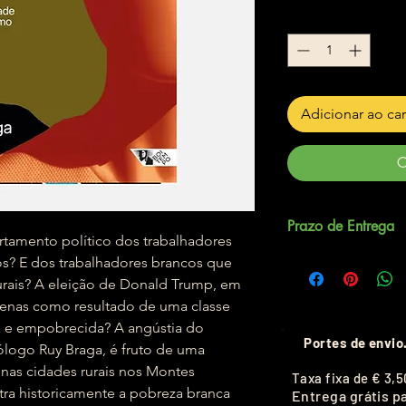
Quantidade
*
Adicionar ao ca
C
Prazo de Entrega
mento político dos trabalhadores
Até 5 dias úteis.
os? E dos trabalhadores brancos que
rais? A eleição de Donald Trump, em
penas como resultado de uma classe
a e empobrecida? A angústia do
Portes de envio
ólogo Ruy Braga, é fruto de uma
as cidades rurais nos Montes
T
axa fixa de
€ 3,5
ra historicamente a pobreza branca
Entrega grátis p