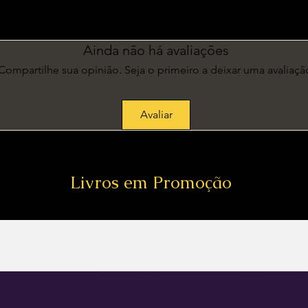
m
Ainda não há avaliações
Compartilhe sua opinião. Seja o primeiro a deixar uma avaliaçã
Avaliar
Livros em Promoção