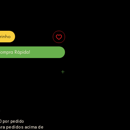
rrinho
ompra Rápida!
.
0 por pedido
ara pedidos acima de