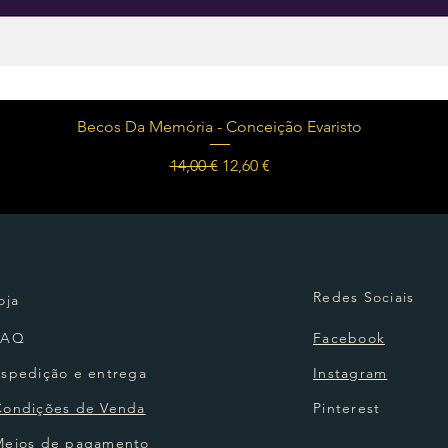
Visualização rápida
Becos Da Memória - Conceição Evaristo
Preço normal
Preço promocional
14,00 €
12,60 €
Redes Sociais
oja
FAQ
Facebook
Espedição e entrega
Instagram
Condições de Venda
Pinterest
Meios de pagamento