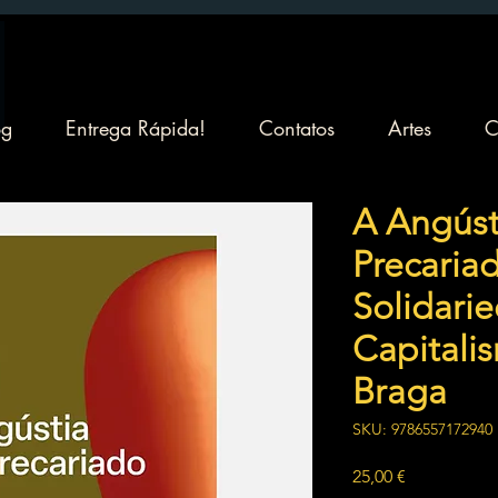
og
Entrega Rápida!
Contatos
Artes
C
A Angúst
Precariad
Solidari
Capitalis
Braga
SKU: 9786557172940
Preço
25,00 €