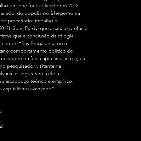
lho da série foi publicado em 2012,
ecariado: do populismo à hegemonia
 do precariado: trabalho e
2017). Sean Purdy, que assina o prefácio
firma que a conclusão da trilogia
o autor: “Ruy Braga encarou o
tar o comportamento político do
o ventre da fera capitalista, isto é, os
o pesquisador visitante na
lvânia asseguraram a ele a
seu arcabouço teórico e empírico,
o capitalismo avançado”.
al
)
sil
s