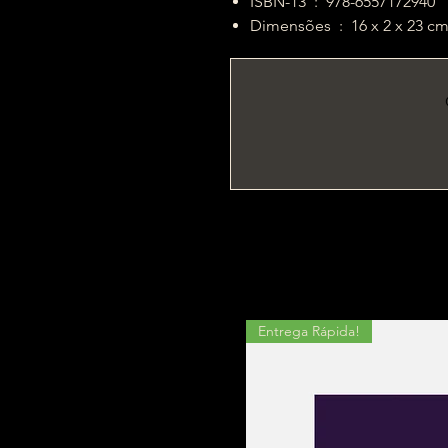
ISBN-13 ‏ : ‎ 978-6557172940
Dimensões ‏ : ‎ 16 x 2 x 23 c
Entrega Rápida!