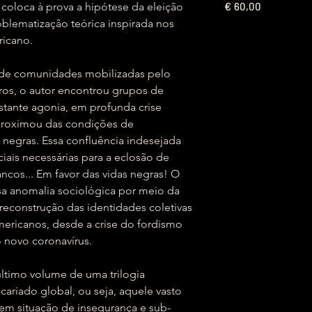
€
coloca à prova a hipótese da eleição
60,00
blematização teórica inspirada nos
ricano.
 de comunidades mobilizadas pelo
ros, o autor encontrou grupos de
tante agonia, em profunda crise
aproximou das condições de
negras. Essa confluência indesejada
ciais necessárias para a eclosão de
ncos... Em favor das vidas negras! O
essa anomalia sociológica por meio da
reconstrução das identidades coletivas
mericanos, desde a crise do fordismo
 novo coronavírus.
último volume de uma trilogia
ariado global, ou seja, aquele vasto
em situação de insegurança e sub-