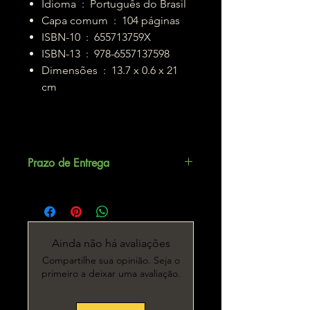
Idioma ‏ : ‎ Português do Brasil
Capa comum ‏ : ‎ 104 páginas
ISBN-10 ‏ : ‎ 655713759X
ISBN-13 ‏ : ‎ 978-6557137598
Dimensões ‏ : ‎ 13.7 x 0.6 x 21
cm
Prazo de Entrega
Até 5 dias úteis.
Ainda não há avaliações
Compartilhe sua opinião. Seja o
primeiro a deixar uma avaliação.