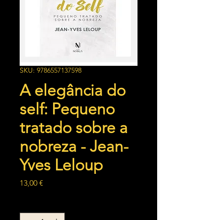
SKU: 9786557137598
A elegância do
self: Pequeno
tratado sobre a
nobreza - Jean-
Yves Leloup
Preço
13,00 €
Quantidade
*