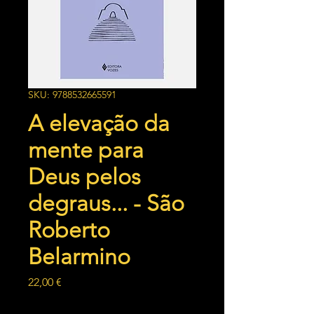
SKU: 9788532665591
A elevação da
mente para
Deus pelos
degraus... - São
Roberto
Belarmino
Preço
22,00 €
Quantidade
*