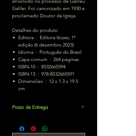
envolvido no processo de Galileu
Galilei. Foi canonizado em 1930 e
proclamado Doutor da Igreja.
Detalhes do produto
Editora ‏ : ‎ Editora Vozes; 1ª
edição (6 dezembro 2023)
Idioma ‏ : ‎ Português do Brasil
Capa comum ‏ : ‎ 264 páginas
ISBN-10 ‏ : ‎ 8532665594
ISBN-13 ‏ : ‎ 978-8532665591
Dimensões ‏ : ‎ 12 x 1.3 x 19.5
cm
Prazo de Entrega
Até 5 dias úteis.