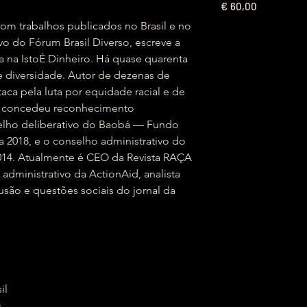
€
60,00
 com trabalhos publicados no Brasil e no
vo do Fórum Brasil Diverso, escreve a
a na IstoÉ Dinheiro. Há quase quarenta
 e diversidade. Autor de dezenas de
taca pela luta por equidade racial e de
lhe concedeu reconhecimento
selho deliberativo do Baobá — Fundo
a 2018, e o conselho administrativo do
2014. Atualmente é CEO da Revista RAÇA
dministrativo da ActionAid, analista
lusão e questões sociais do jornal da
sil
s