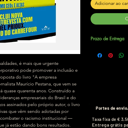
Adicionar ao ca
C
Prazo de Entrega
Até 5 dias úteis.
aldades, é mais que urgente
porativo pode promover a inclusão e
 proposta do livro "A empresa
jornalista Maurício Pestana, que vem se
á quase quarenta anos. Construído a
 lideranças empresariais do Brasil e do
os assinados pelo próprio autor, o livro
Portes de envio
tivas que vêm sendo adotadas por
combater o racismo institucional ―
T
axa fixa de
€ 3,5
Entrega grátis p
ue já estão dando bons resultados.