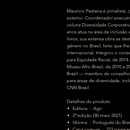
Maurício Pestana é jornalista,
exterior. Coordenador executi
coluna Diversidade Corporativ
anos atua na área de inclusão
livros, sua extensa obra se des
gênero no Brasil, feito que 
internacional. Integrou o con
para Equidade Racial, de 2014 
Museu Afro Brasil, de 2010 a 
Brasil — membro do conselho a
para áreas de diversidade, inc
CNN Brasil
Detalhes do produto
Editora ‏ : ‎ Agir
2ª edição (30 maio 2021)
Idioma ‏ : ‎ Português do Bra
Capa comum ‏ : ‎ 272 página