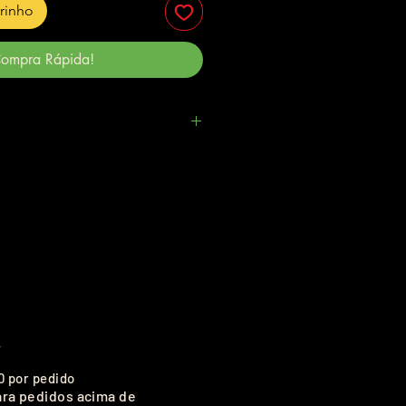
rrinho
ompra Rápida!
.
0 por pedido
ara pedidos acima de