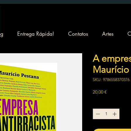
og
Entrega Rápida!
Contatos
Artes
C
A empresa
Maurício
SKU: 9786558370376
Preço
20,00 €
Quantidade
*