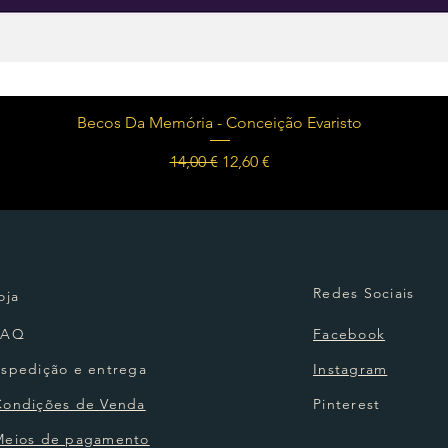
Visualização rápida
Becos Da Memória - Conceição Evaristo
Preço normal
Preço promocional
14,00 €
12,60 €
Redes Sociais
oja
FAQ
Facebook
Espedição e entrega
Instagram
Condições de Venda
Pinterest
Meios de pagamento