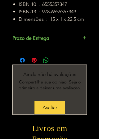
ISBN-10 ‏ : ‎ 6555357347
ISBN-13 ‏ : ‎ 978-6555357349
Dimensões ‏ : ‎ 15 x 1 x 22.5 cm
Prazo de Entrega
Até 5 dias úteis.
Ainda não há avaliações
Compartilhe sua opinião. Seja o
primeiro a deixar uma avaliação.
Avaliar
Livros em