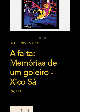
SKU: 9786555357349
A falta:
Memórias de
um goleiro -
Xico Sá
Preço
24,00 €
Quantidade
*