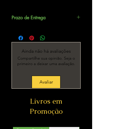
Prazo de Entrega
Até 5 dias úteis.
Ainda não há avaliações
Compartilhe sua opinião. Seja o
primeiro a deixar uma avaliação.
Avaliar
Livros em
Promoção