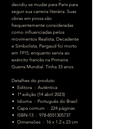
decidiu se mudar para Paris para
seguir sua carreira literária. Suas
obras em prosa são
frequentemente consideradas
como influenciadas pelos
movimentos Realista, Decadente
e Simbolista. Pergaud foi morto
em 1915, enquanto servia ao
exército francês na Primeira
Guerra Mundial. Tinha 33 anos.
Detalhes do produto
Editora ‏ : ‎ Autêntica
1ª edição (14 abril 2023)
Idioma ‏ : ‎ Português do Brasil
Capa comum ‏ : ‎ 224 páginas
ISBN-13 ‏ : ‎ 978-8551305737
Dimensões ‏ : ‎ 16 x 1.2 x 23 cm