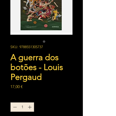
SKU: 9788551305737
A guerra dos
botões - Louis
Pergaud
Preço
17,00 €
Quantidade
*