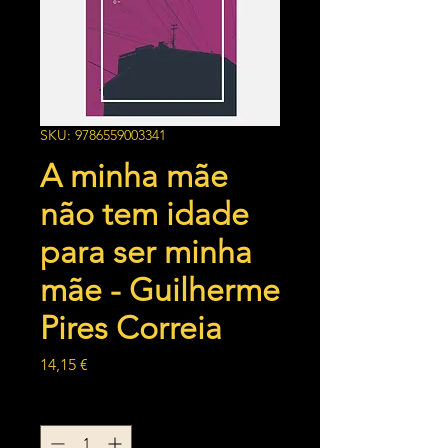
SKU: 9786559003341
A minha mãe
não tem idade
para ser minha
mãe - Guilherme
Pires Correia
Preço
14,15 €
Quantidade
*