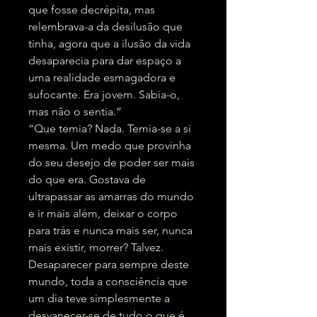
que fosse decrépita, mas
relembrava-a da desilusão que
tinha, agora que a ilusão da vida
desaparecia para dar espaço a
uma realidade esmagadora e
sufocante. Era jovem. Sabia-o,
mas não o sentia.”
“Que temia? Nada. Temia-se a si
mesma. Um medo que provinha
do seu desejo de poder ser mais
do que era. Gostava de
ultrapassar as amarras do mundo
e ir mais além, deixar o corpo
para trás e nunca mais ser, nunca
mais existir, morrer? Talvez.
Desaparecer para sempre deste
mundo, toda a consciência que
um dia teve simplesmente a
desvanecer-se de tudo o que é