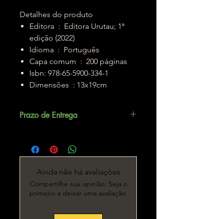
Detalhes do produto
Editora ‏ : ‎ Editora Urutau; 1ª
edição (2022)
Idioma ‏ : ‎ Português
Capa comum ‏ : ‎ 200 páginas
Isbn: 978-65-5900-334-1
Dimensões ‏ : ‎13x19cm
Prazo de Entrega
Até 5 dias úteis.
Ainda não há avaliações
Compartilhe sua opinião. Seja o
primeiro a deixar uma avaliação.