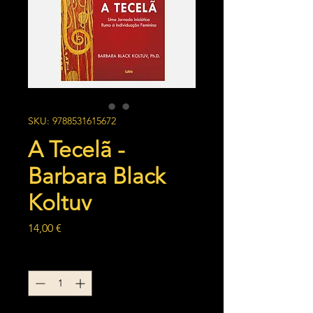
SKU: 9788531615672
A Tecelã -
Barbara Black
Koltuv
Preço
14,00 €
Quantidade
*