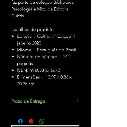
faz parte da coleção Biblioteca
Psicologia e Mito da Editora
Cultrix.
Detalhes do produto
Editora ‏ : ‎ Cultrix; 1ª Edição; 1
janeiro 2020
Idioma ‏ : ‎ Português do Brasil
Número de páginas ‏ : ‎ 144
páginas
ISBN: ‎ 9788531615672
Dimensões ‏ : ‎ 13.97 x 0.86 x
20.96 cm
Prazo de Entrega
Até 5 dias úteis.