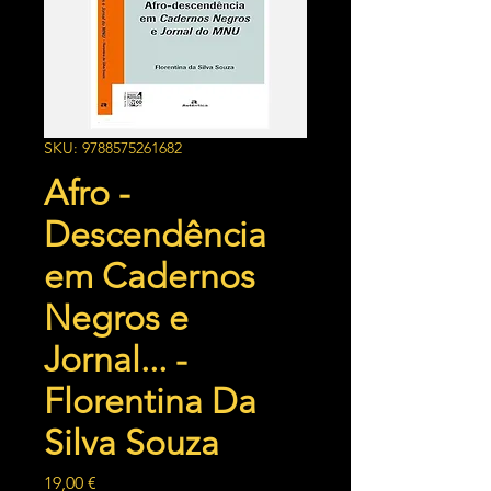
SKU: 9788575261682
Afro -
Descendência
em Cadernos
Negros e
Jornal... -
Florentina Da
Silva Souza
Preço
19,00 €