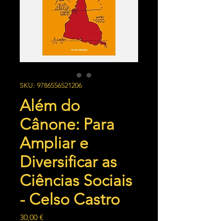
SKU: 9786556521206
Além do
Cânone: Para
Ampliar e
Diversificar as
Ciências Sociais
- Celso Castro
Preço
30,00 €