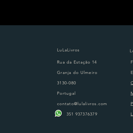
LuLaLivros
L
Rua da Estação 14
Granja do Ulmeiro
3130-080
Portugal
contato@lulalivros.com
P
351 937376379
L