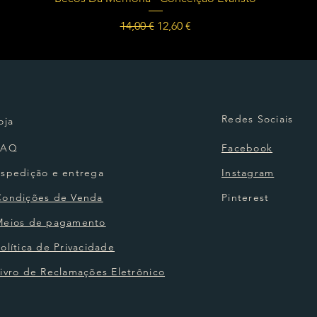
Preço normal
Preço promocional
14,00 €
12,60 €
Redes Sociais
oja
FAQ
Facebook
Espedição e entrega
Instagram
Condições de Venda
Pinterest
Meios de pagamento
olítica de Privacidade
ivro de Reclamações Eletrônico