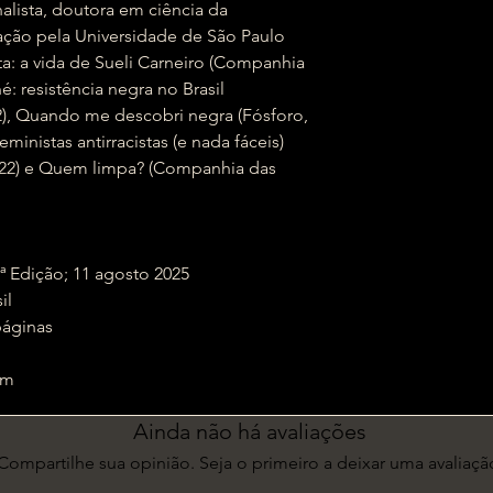
nalista, doutora em ciência da
ção pela Universidade de São Paulo
ta: a vida de Sueli Carneiro (Companhia
é: resistência negra no Brasil
), Quando me descobri negra (Fósforo,
eministas antirracistas (e nada fáceis)
022) e Quem limpa? (Companhia das
tora; 1ª Edição; 11 agosto 2025
sil
‏ : ‎ 112 páginas
0 cm
Ainda não há avaliações
Compartilhe sua opinião. Seja o primeiro a deixar uma avaliaçã