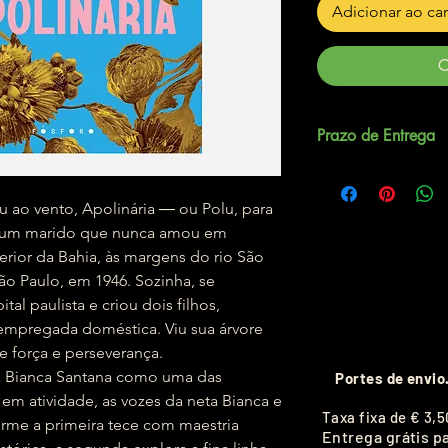
Adicionar ao ca
C
Prazo de Entrega
Até 5 dias úteis.
ao vento, Apolinária ― ou Polu, para
ás um marido que nunca amou em
erior da Bahia, às margens do rio São
ão Paulo, em 1946. Sozinha, se
tal paulista e criou dois filhos,
empregada doméstica. Viu sua árvore
de força e perseverança.
a Bianca Santana como uma das
Portes de envio
as em atividade, as vozes da neta Bianca e
T
axa fixa de
€ 3,5
orme a primeira tece com maestria
Entrega grátis p