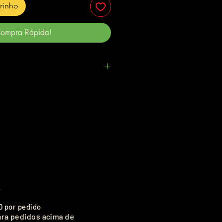
rrinho
ompra Rápida!
.
0 por pedido
ara pedidos acima de