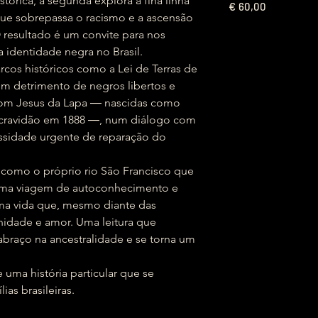
tórica, a segunda explora a fina linha
€
60,00
 que sobrepassa o racismo e a ascensão
O resultado é um convite para nos
identidade negra no Brasil.
cos históricos como a Lei de Terras de
em detrimento de negros libertos e
Bom Jesus da Lapa ― nascidas como
scravidão em 1888 ―, num diálogo com
ssidade urgente de reparação do
i como o próprio rio São Francisco que
a uma viagem de autoconhecimento e
uma vida que, mesmo diante das
nidade e amor. Uma leitura que
braço na ancestralidade e se torna um
uma história particular que se
as brasileiras.