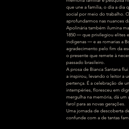
memória familiar e pesquisa his
que une a família, o dia a dia
social por meio do trabalho. 
aprofundarmos nas nuances da 
Apolinária também ilumina mar
1850 ― que privilegiou elites 
indígenas ― e as romarias a 
agradecimento pelo fim da e
o presente que remete à nece
passado brasileiro.
A prosa de Bianca Santana flu
a inspirou, levando o leitor 
pertença. É a celebração de 
intempéries, floresceu em dig
mergulha na memória, dá um a
farol para as novas gerações.
Uma jornada de descoberta de 
confunde com a de tantas famíli