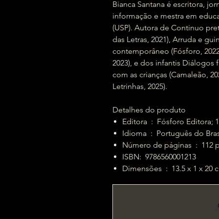
Bianca Santana é escritora, jor
informação e mestra em educa
(USP). Autora de Continuo pre
das Letras, 2021), Arruda e guin
contemporâneo (Fósforo, 2022
2023), e dos infantis Diálogos f
com as crianças (Camaleão, 2
Letrinhas, 2025).
Detalhes do produto
Editora ‏ : ‎ Fósforo Edi
Idioma ‏ : ‎ Português do Bra
Número de páginas 
ISBN: ‎ 9786560001213
Dimensões ‏ : ‎ 13.5 x 1 x 2