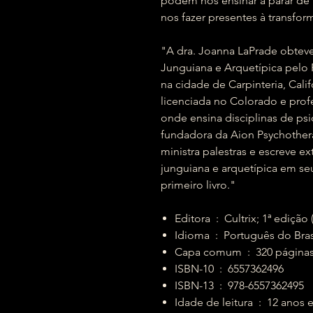
podem nos ensinar a parar de r
nos fazer presentes à transfor
"A dra. Joanna LaPrade obteve
Junguiana e Arquetípica pelo P
na cidade de Carpinteria, Cali
licenciada no Colorado e pro
onde ensina disciplinas de psi
fundadora da Aion Psychothera
ministra palestras e escreve e
junguiana e arquetípica em se
primeiro livro."
Editora ‏ : ‎ Cultrix; 1ª ed
Idioma ‏ : ‎ Português do Bra
Capa comum ‏ : ‎ 320 página
ISBN-10 ‏ : ‎ 6557362496
ISBN-13 ‏ : ‎ 978-6557362495
Idade de leitura ‏ : ‎ 1