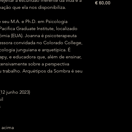
ejeitar a escuridão inerente da vida e a
€
60,00
mação que ela nos disponibiliza.
 seu M.A. e Ph.D. em Psicologia
acifica Graduate Institute, localizado
fórnia (EUA). Joanna é psicoterapeuta
fessora convidada no Colorado College,
cologia junguiana e arquetípica. É
py, e educadora que, além de ensinar,
xtensivamente sobre a perspectiva
u trabalho. Arquétipos da Sombra é seu
ição (12 junho 2023)
sil
s
2 anos e acima