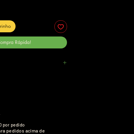
rrinho
ompra Rápida!
.
0 por pedido
ara pedidos acima de