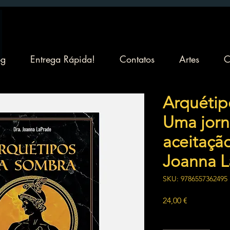
og
Entrega Rápida!
Contatos
Artes
C
Arquétip
Uma jor
aceitação.
Joanna L
SKU: 9786557362495
Preço
24,00 €
Quantidade
*