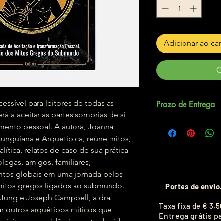
Adicionar ao ca
C
essível para leitores de todas as
Prazo de Entrega
á a aceitar as partes sombrias de si
Até 5 dias úteis.
ento pessoal. A autora, Joanna
Junguiana e Arquetípica, reúne mitos,
nalítica, relatos de caso de sua prática
colegas, amigos, familiares,
ntos globais em uma jornada pelos
mitos gregos ligados ao submundo.
Portes de envio
 Jung e Joseph Campbell, a dra.
T
axa fixa de
€ 3,5
r outros arquétipos míticos que
Entrega grátis p