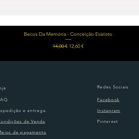
Visualização rápida
Becos Da Memória - Conceição Evaristo
Preço normal
Preço promocional
14,00 €
12,60 €
Redes Sociais
oja
FAQ
Facebook
Espedição e entrega
Instagram
Condições de Venda
Pinterest
Meios de pagamento