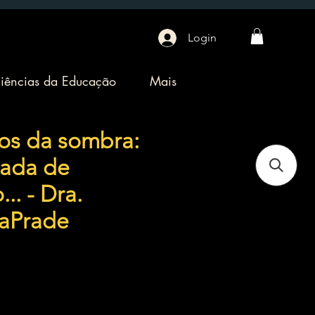
Login
iências da Educação
Mais
os da sombra:
nada de
.. - Dra.
aPrade