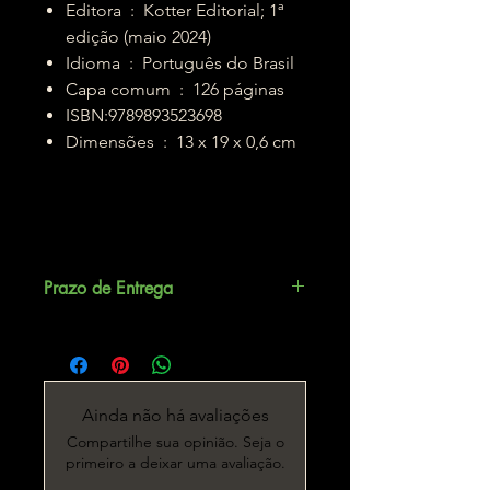
Editora ‏ : ‎ Kotter Editorial; 1ª
edição (maio 2024)
Idioma ‏ : ‎ Português do Brasil
Capa comum ‏ : ‎ 126 páginas
ISBN:9789893523698
Dimensões ‏ : ‎ 13 x 19 x 0,6 cm
Prazo de Entrega
Até 5 dias úteis.
Ainda não há avaliações
Compartilhe sua opinião. Seja o
primeiro a deixar uma avaliação.