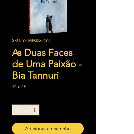
SKU: 9789893523698
As Duas Faces
de Uma Paixão -
Bia Tannuri
Preço
14,62 €
Quantidade
*
Adicionar ao carrinho