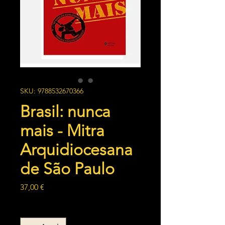
SKU: 9788532670366
Brasil: nunca
mais - Mitra
Arquidiocesana
de São Paulo
Preço
37,00 €
Quantidade
*