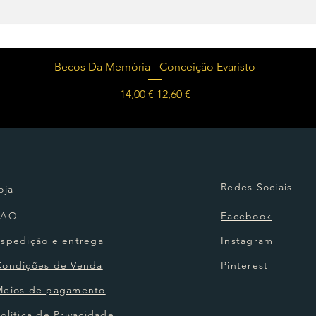
Visualização rápida
Becos Da Memória - Conceição Evaristo
Preço normal
Preço promocional
14,00 €
12,60 €
Redes Sociais
oja
FAQ
Facebook
Espedição e entrega
Instagram
Condições de Venda
Pinterest
Meios de pagamento
olítica de Privacidade