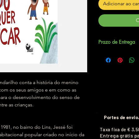
Adicionar ao ca
C
Prazo de Entrega
Até 5 dias úteis.
ndarilho conta a história do menino
 com os seus amigos e em como as
 para o desenvolvimento do senso de
tre as crianças.
Portes de envio
981, no bairro do Lins, Jessé foi
T
axa fixa de
€ 3,5
bitacional popular criado no início da
Entrega grátis p