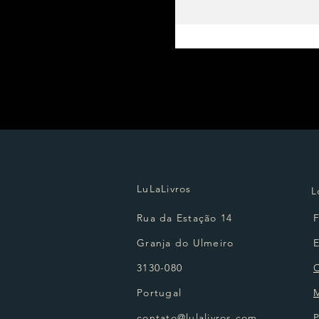
LuLaLivros
L
Rua da Estação 14
Granja do Ulmeiro
3130-080
Portugal
contato@lulalivros.com
P