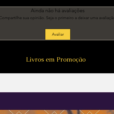
Ainda não há avaliações
Compartilhe sua opinião. Seja o primeiro a deixar uma avaliaçã
Avaliar
Livros em Promoção