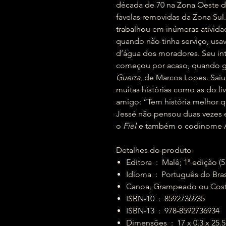
década de 70 na Zona Oeste d
favelas removidas da Zona Sul.
trabalhou em inúmeras atividad
quando não tinha serviço, usav
d’água dos moradores. Seu inter
começou por acaso, quando g
Guerra
, de Marcos Lopes. Sai
muitas histórias como as do li
amigo: “Tem história melhor qu
Jessé não pensou duas vezes 
o
Fiel
e também o codinome A
Detalhes do produto
Editora ‏ : ‎ Malê; 1ª edi
Idioma ‏ : ‎ Português do Bra
ISBN-10 ‏ : ‎ 8592736935
ISBN-13 ‏ : ‎ 978-8592736934
Dimensões ‏ : ‎ 17 x 0.3 x 