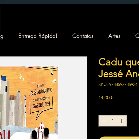
og
Entrega Rápida!
Contatos
Artes
C
Cadu que
Jessé An
SKU: 9788592736934
Preço
14,00 €
Quantidade
*