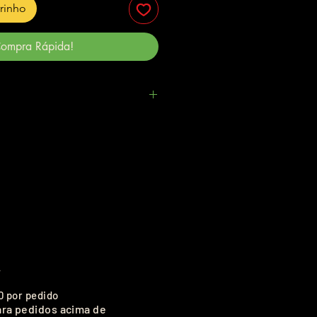
rrinho
ompra Rápida!
.
0 por pedido
ara pedidos acima de