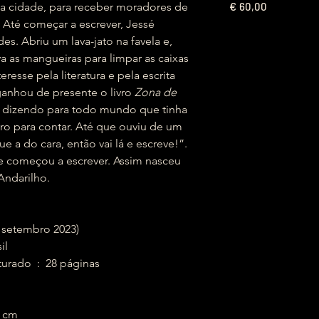
€
a cidade, para receber moradores de
60,00
 Até começar a escrever, Jessé
es. Abriu um lava-jato na favela e,
a as mangueiras para limpar as caixas
esse pela literatura e pela escrita
anhou de presente o livro
Zona de
u dizendo para todo mundo que tinha
vro para contar. Até que ouviu de um
e a do cara, então vai lá e escreve!”.
e começou a escrever. Assim nasceu
ndarilho.
ção (5 setembro 2023)
sil
Canoa, Grampeado ou Costurado ‏ : ‎ 28 páginas
25.5 cm