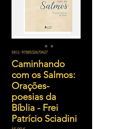
SKU: 9788532670427
Caminhando
com os Salmos:
Orações-
poesias da
Bíblia - Frei
Patrício Sciadini
Preço