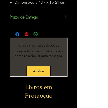
Dimensões ‏ : ‎ 13.7 x 1 x 21 cm
Prazo de Entrega
Até 5 dias úteis.
Ainda não há avaliações
Compartilhe sua opinião. Seja o
primeiro a deixar uma avaliação.
Avaliar
Livros em
Promoção