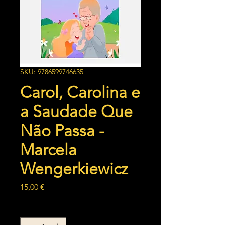
SKU: 9786599746635
Carol, Carolina e
a Saudade Que
Não Passa -
Marcela
Wengerkiewicz
Preço
15,00 €
Quantidade
*