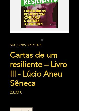
SKU: 9786559571093
Cartas de um
resiliente – Livro
III - Lúcio Aneu
Sêneca
Preço
23,00 €
Quantidade
*