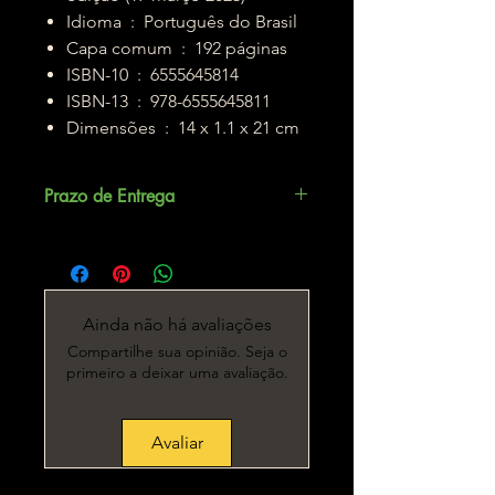
Idioma ‏ : ‎ Português do Brasil
Capa comum ‏ : ‎ 192 páginas
ISBN-10 ‏ : ‎ 6555645814
ISBN-13 ‏ : ‎ 978-6555645811
Dimensões ‏ : ‎ 14 x 1.1 x 21 cm
Prazo de Entrega
Até 5 dias úteis.
Ainda não há avaliações
Compartilhe sua opinião. Seja o
primeiro a deixar uma avaliação.
Avaliar