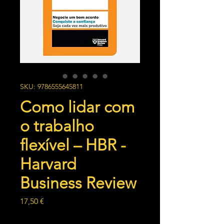
SKU: 9786555645811
Como lidar com
o trabalho
flexível – HBR -
Harvard
Business Review
Preço
17,50 €
Quantidade
*