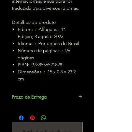
internacionais, e sua obra foi
traduzida para diversos idiomas.
Detalhes do produto
Editora ‏ : ‎ Alfaguara; 1ª
Edição; 3 agosto 2023
Idioma ‏ : ‎ Português do Brasil
Número de páginas ‏ : ‎ 96
páginas
ISBN: ‎ 9788556521828
Dimensões ‏ : ‎ 15 x 0.8 x 23.2
cm
Prazo de Entrega
Até 5 dias úteis.
Ainda não há avaliações