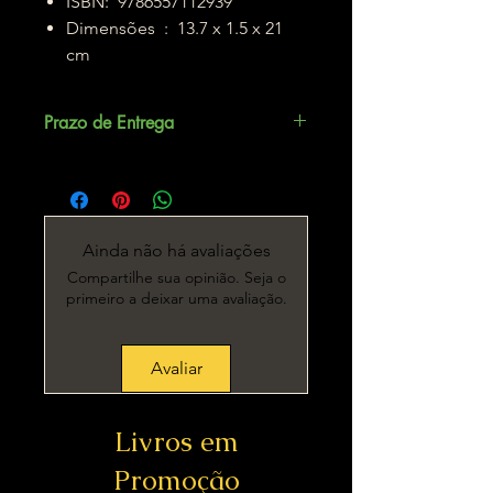
ISBN: ‎ 9786557112939
Dimensões ‏ : ‎ 13.7 x 1.5 x 21
cm
Prazo de Entrega
Até 5 dias úteis.
Ainda não há avaliações
Compartilhe sua opinião. Seja o
primeiro a deixar uma avaliação.
Avaliar
Livros em
Promoção