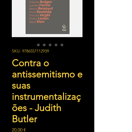
SKU: 9786557112939
Contra o
antissemitismo e
suas
instrumentalizaç
ões - Judith
Butler
Preço
20,00 €