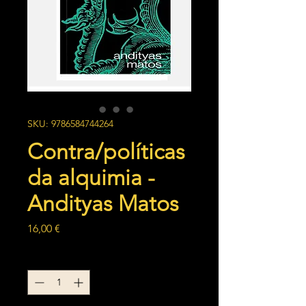
SKU: 9786584744264
Contra/políticas
da alquimia -
Andityas Matos
Preço
16,00 €
Quantidade
*