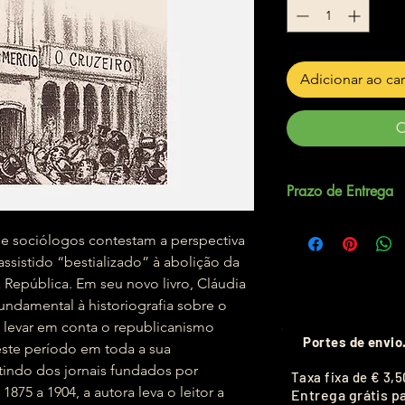
Adicionar ao ca
C
Prazo de Entrega
Até 5 dias úteis.
 e sociólogos contestam a perspectiva
assistido “bestializado” à abolição da
 República. Em seu novo livro, Cláudia
undamental à historiografia sobre o
 levar em conta o republicanismo
Portes de envio
ste período em toda a sua
tindo dos jornais fundados por
T
axa fixa de
€ 3,5
1875 a 1904, a autora leva o leitor a
Entrega grátis p