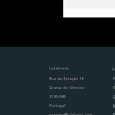
LuLaLivros
L
Rua da Estação 14
Granja do Ulmeiro
3130-080
Portugal
contato@lulalivros.com
P