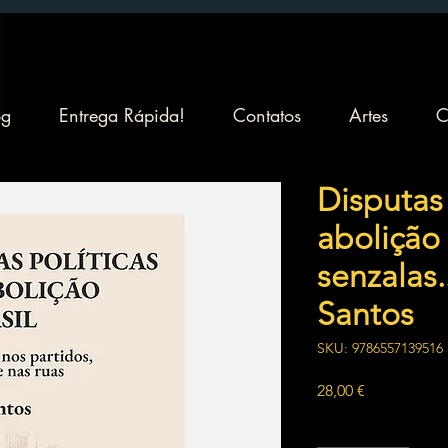
og
Entrega Rápida!
Contatos
Artes
C
Disputas 
abolição 
senzalas.
Santos
SKU: 9786557139516
Preço
28,00 €
Quantidade
*