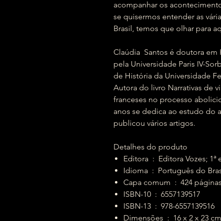
acompanhar os acontecimentos 
se quisermos entender as vári
Brasil, temos que olhar para 
Claúdia Santos é doutora em
pela Universidade Paris IV-S
de História da Universidade F
Autora do livro Narrativas de v
franceses no processo abolicion
anos se dedica ao estudo do a
publicou vários artigos.
Detalhes do produto
Editora ‏ : ‎ Editora Voz
Idioma ‏ : ‎ Português do Bra
Capa comum ‏ : ‎ 424 página
ISBN-10 ‏ : ‎ 6557139517
ISBN-13 ‏ : ‎ 978-6557139516
Dimensões ‏ : ‎ 16 x 2 x 23 c