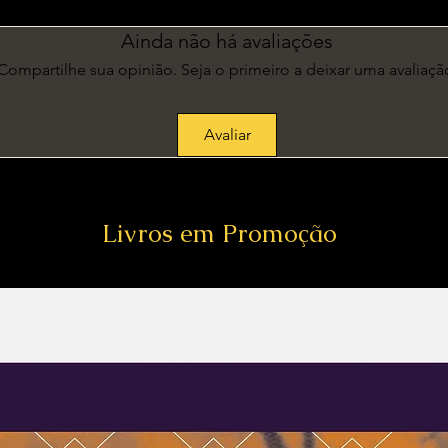
Ainda não há avaliações
Compartilhe sua opinião. Seja o primeiro a deixar uma avaliaçã
Avaliar
Livros em Promoção