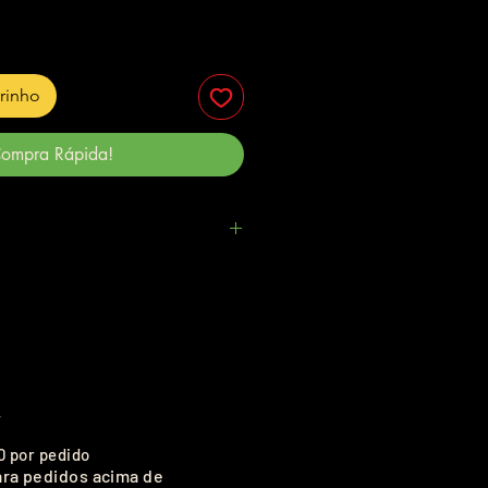
rrinho
ompra Rápida!
.
0 por pedido
ara pedidos acima de