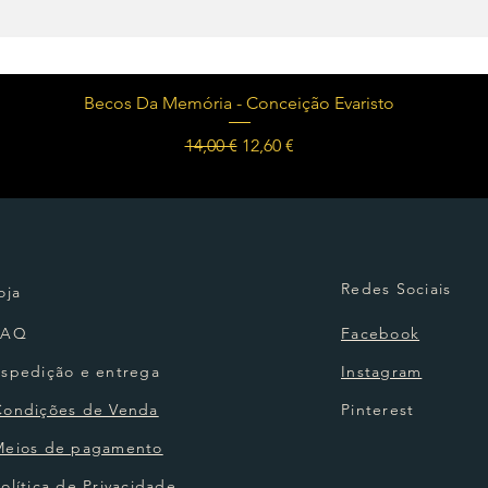
Visualização rápida
Becos Da Memória - Conceição Evaristo
Preço normal
Preço promocional
14,00 €
12,60 €
Redes Sociais
oja
FAQ
Facebook
Espedição e entrega
Instagram
Condições de Venda
Pinterest
Meios de pagamento
olítica de Privacidade