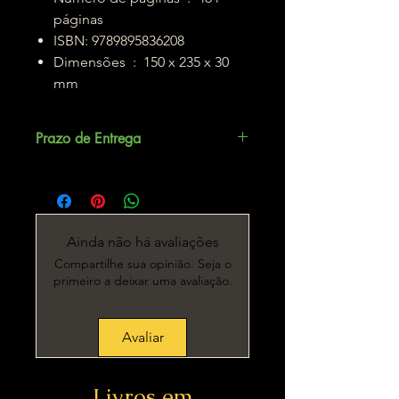
páginas
ISBN: ‎9789895836208
Dimensões ‏ : ‎ 150 x 235 x 30
mm
Prazo de Entrega
Até 5 dias úteis.
Ainda não há avaliações
Compartilhe sua opinião. Seja o
primeiro a deixar uma avaliação.
Avaliar
Livros em