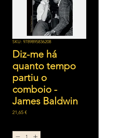
SKU: 9789895836208
Diz-me há
quanto tempo
partiu o
comboio -
James Baldwin
Preço
21,65 €
Quantidade
*