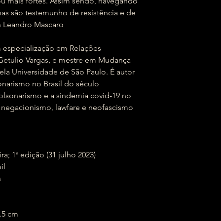
u mais fortes. Assim sendo, navegando
nas são testemunho de resistência e de
on Leandro Mascaro
om especialização em Relações
 Getulio Vargas, e mestre em Mudança
pela Universidade de São Paulo. É autor
onarismo no Brasil do século
bolsonarismo e a sindemia covid-19 no
: negacionismo, lawfare e neofascismo
Brasileira; 1ª edição (31 julho 2023)
sil
s
x 22.5 cm