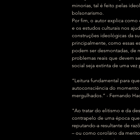
minorias, tal é feito pelas ideo
bolsonarismo.
Por fim, o autor explica como
e os estudos culturais nos aj
construções ideológicas da su
principalmente, como essas e
podem ser desmontadas, de mo
problemas reais que devem se
social seja extinta de uma vez 
“Leitura fundamental para qu
autoconsciência do momento h
mergulhados.” - Fernando H
"Ao tratar do elitismo e da de
contrapelo de uma época que 
reputando-a resultante de raz
– ou como corolário da merit