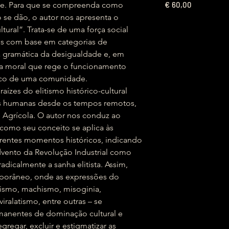
€
e. Para que se compreenda como
60,00
 se dão, o autor nos apresenta o
ltural”. Trata-se de uma força social
ais com base em categorias de
ma gramática da desigualdade e, em
uia moral que rege o funcionamento
ico de uma comunidade.
aízes do elitismo histórico-cultural
es humanas desde os tempos remotos,
 Agrícola. O autor nos conduz ao
omo seu conceito se aplica às
rentes momentos históricos, indicando
vento da Revolução Industrial como
adicalmente a sanha elitista. Assim,
porâneo, onde as expressões do
racismo, machismo, misoginia,
ralatismo, entre outras – se
anentes de dominação cultural e
gregar, excluir e estigmatizar as