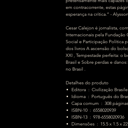
pretensamente mais capazes o
em contracorrente, estas pági
esperança na crítica.” - Alyss
Cesar Calejon é jornalista, c
Internacionais pela Fundação
Social e Participação Política 
dos livros A ascensão do bols
XXI , Tempestade perfeita: o 
Brasil e Sobre perdas e danos
no Brasil .
Detalhes do produto
Editora ‏ : ‎ Civilização 
Idioma ‏ : ‎ Português do Bra
Capa comum ‏ : ‎ 308 página
ISBN-10 ‏ : ‎ 6558020939
ISBN-13 ‏ : ‎ 978-6558020936
Dimensões ‏ : ‎ 15.5 x 1.5 