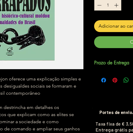
Adicionar ao ca
C
Prazo de Entrega
Até 5 dias úteis.
lejon oferece uma explicação simples e
s desigualdes sociais se formaram e
asil contemporâneo
n destrincha em detalhes os
Portes de envio
icos que explicam como as elites se
ominar a sociedade e como
T
axa fixa de
€ 3,5
o de comando e ampliar seus ganhos
Entrega grátis p