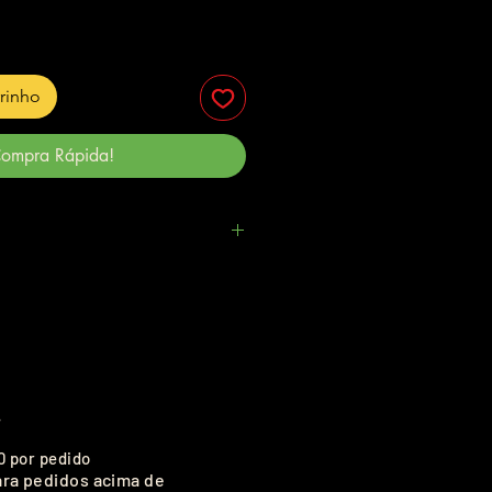
rrinho
ompra Rápida!
.
0 por pedido
ara pedidos acima de