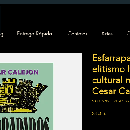
og
Entrega Rápida!
Contatos
Artes
C
Esfarrap
elitismo 
cultural 
Cesar Ca
SKU: 9786558020936
Preço
23,00 €
Quantidade
*