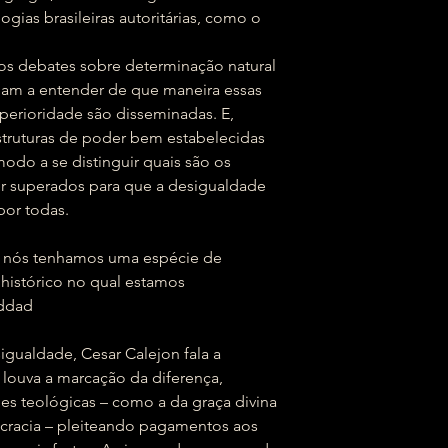
logias brasileiras autoritárias, como o
 os debates sobre determinação natural
udam a entender de que maneira essas
perioridade são disseminadas. E,
struturas de poder bem estabelecidas
do a se distinguir quais são os
r superados para que a desigualdade
por todas.
e nós tenhamos uma espécie de
istórico no qual estamos
addad
sigualdade, Cesar Calejon fala a
louva a marcação da diferença,
ões teológicas – como a da graça divina
ocracia – pleiteando pagamentos aos