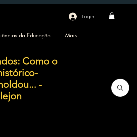
Login
iências da Educação
Mais
ados: Como o
histórico-
moldou... -
lejon