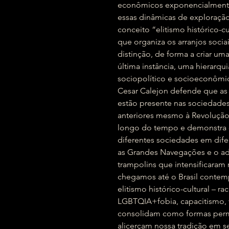
econômicos exponencialment
essas dinâmicas de exploração
conceito “elitismo histórico-cu
que organiza os arranjos soci
distinção, de forma a criar u
última instância, uma hierarq
sociopolítico e socioeconôm
Cesar Calejon defende que as r
estão presente nas sociedad
anteriores mesmo à Revolução
longo do tempo e demonstra c
diferentes sociedades em dife
as Grandes Navegações e o ad
trampolins que intensificaram r
chegamos até o Brasil contem
elitismo histórico-cultural – 
LGBTQIA+fobia, capacitismo, vi
consolidam como formas perm
alicerçam nossa tradição em se