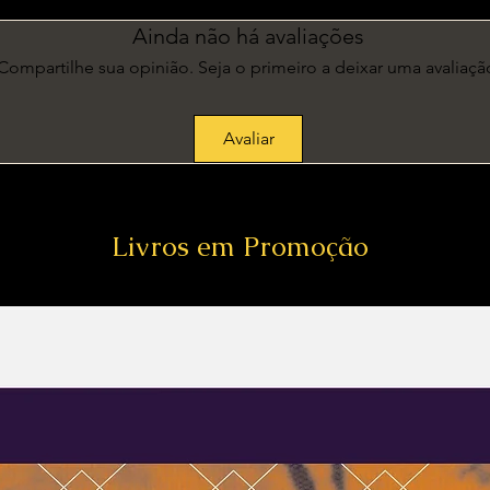
Ainda não há avaliações
Compartilhe sua opinião. Seja o primeiro a deixar uma avaliaçã
Avaliar
Livros em Promoção