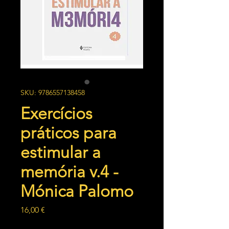
SKU: 9786557138458
Exercícios
práticos para
estimular a
memória v.4 -
Mónica Palomo
Preço
16,00 €