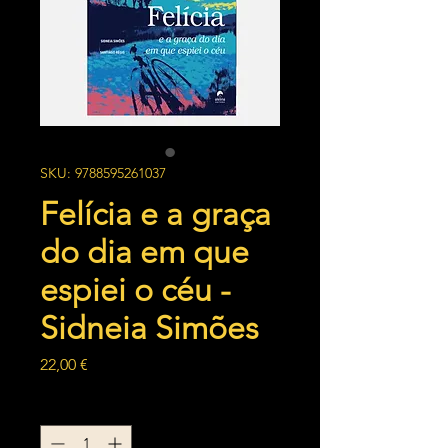
SKU: 9788595261037
Felícia e a graça
do dia em que
espiei o céu -
Sidneia Simões
Preço
22,00 €
Quantidade
*