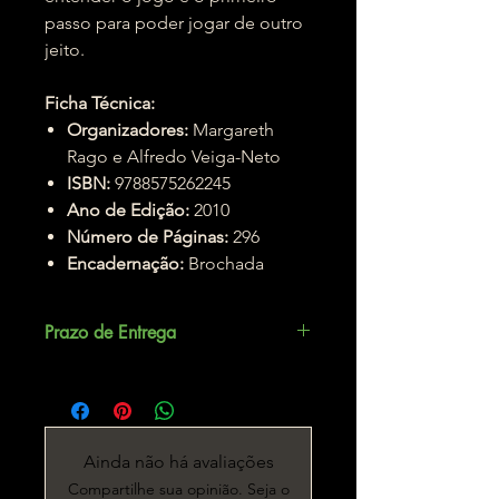
passo para poder jogar de outro
jeito.
Ficha Técnica:
Organizadores:
Margareth
Rago e Alfredo Veiga-Neto
ISBN:
9788575262245
Ano de Edição:
2010
Número de Páginas:
296
Encadernação:
Brochada
Prazo de Entrega
Até 3 dias úteis.
Ainda não há avaliações
Compartilhe sua opinião. Seja o