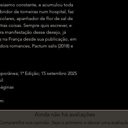
tusiasmo constante, e acumulou toda
bridor de torneiras num hospital, faz
colares, apanhador de flor de sal de
tras coisas. Sempre quis escrever, e
ra manifestação desse desejo, já
s na França desde sua publicação, em
 dois romances, Pactum salis (2018) e
a Contemporânea; 1ª Edição; 15 setembro 2025
sil
‏ : ‎ 216 páginas
1 cm
Ainda não há avaliações
Compartilhe sua opinião. Seja o primeiro a deixar uma avaliaçã