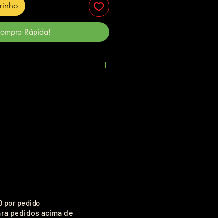
rrinho
ompra Rápida!
.
0 por pedido
ara pedidos acima de