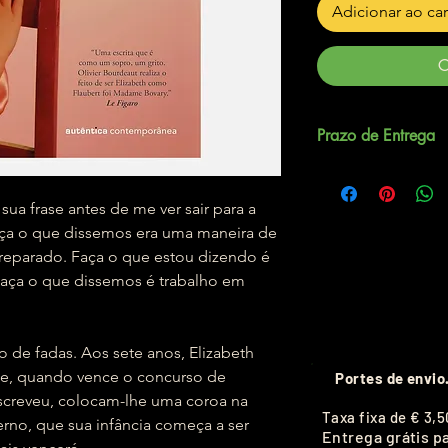
Adicionar ao ca
C
Prazo de Entrega
Até 5 dias úteis.
sua frase antes de me ver sair para a
aça o que dissemos era uma maneira de
preparado. Faça o que estou dizendo é
Faça o que dissemos é trabalho em
e fadas. Aos sete anos, Elizabeth
 e, quando vence o concurso de
Portes de envio
screveu, colocam-lhe uma coroa na
T
axa fixa de
€ 3,5
erno, que sua infância começa a ser
Entrega grátis p