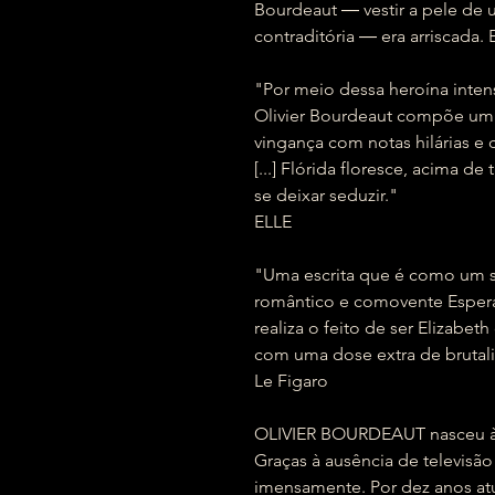
Bourdeaut ― vestir a pele de
contraditória ― era arriscada.
"Por meio dessa heroína intens
Olivier Bourdeaut compõe um
vingança com notas hilárias e 
[...] Flórida floresce, acima d
se deixar seduzir."
ELLE
"Uma escrita que é como um s
romântico e comovente Espera
realiza o feito de ser Elizab
com uma dose extra de brutali
Le Figaro
OLIVIER BOURDEAUT nasceu à 
Graças à ausência de televisão
imensamente. Por dez anos at