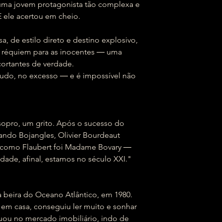
 uma jovem protagonista tão complexa e
 E ele acertou em cheio.
a, de estilo direto e destino explosivo,
 réquiem para as inocentes ― uma
cortantes de verdade.
e tudo, no excesso ― e é impossível não
opro, um grito. Após o sucesso do
ndo Bojangles, Olivier Bourdeaut
eth como Flaubert foi Madame Bovary ―
dade, afinal, estamos no século XXI."
beira do Oceano Atlântico, em 1980.
 em casa, conseguiu ler muito e sonhar
uou no mercado imobiliário, indo de