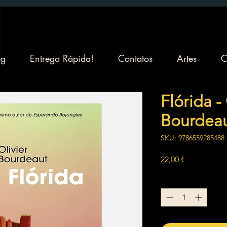
og
Entrega Rápida!
Contatos
Artes
C
Flórida -
Bourdea
SKU: 9786559285488
Preço
22,00 €
Quantidade
*