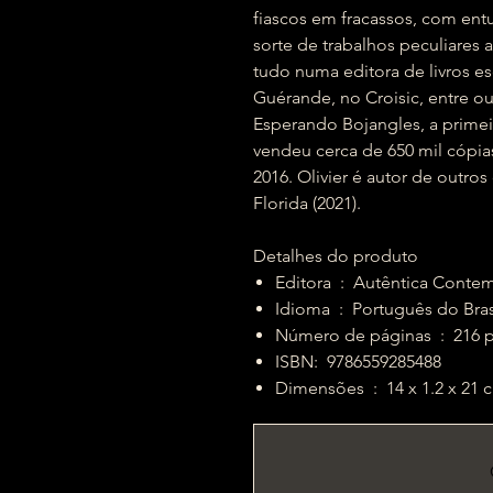
fiascos em fracassos, com en
sorte de trabalhos peculiares a
tudo numa editora de livros es
Guérande, no Croisic, entre ou
Esperando Bojangles, a primei
vendeu cerca de 650 mil cópia
2016. Olivier é autor de outros
Florida (2021).
Detalhes do produto
Editora ‏ : ‎ Autêntic
Idioma ‏ : ‎ Português do Bra
Número de páginas 
ISBN: ‎ 9786559285488
Dimensões ‏ : ‎ 14 x 1.2 x 2