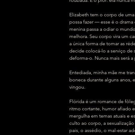
roubada. E o pior: ela nunca m
Elizabeth tem o corpo de uma
possa fazer ― esse é o drama
menina passa a odiar o mundo 
melhora. Seu corpo vira um ca
a única forma de tomar as réde
decide colocá-lo a serviço de 
deforma-o. Nunca mais será a
Entediada, minha mãe me tra
boneca durante alguns anos, 
vingou.
Flórida é um romance de fôl
ritmo cortante, humor afiado 
mergulha em temas atuais e e
culto ao corpo, a sexualização
pais, o assédio, o mal-estar a