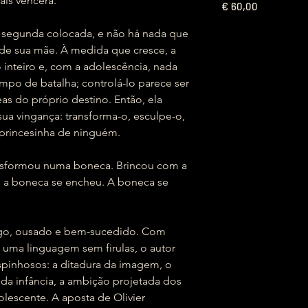
ais vencerá.
€
60,00
 segunda colocada, e não há nada que
 de sua mãe. À medida que cresce, a
inteiro e, com a adolescência, nada
mpo de batalha; controlá-lo parece ser
as do próprio destino. Então, ela
sua vingança: transforma-o, esculpe-o,
 princesinha de ninguém.
nsformou numa boneca. Brincou com a
e a boneca se encheu. A boneca se
ego, ousado e bem-sucedido. Com
e uma linguagem sem firulas, o autor
spinhosos: a ditadura da imagem, o
 da infância, a ambição projetada dos
dolescente. A aposta de Olivier