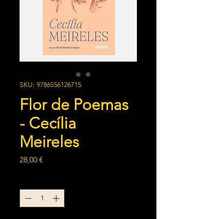
SKU: 9786556126715
Flor de Poemas
- Cecília
Meireles
Preço
28,00 €
Quantidade
*