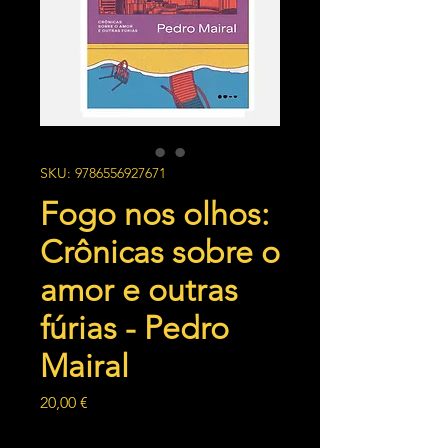
SKU: 9786556927671
Fogo nos olhos:
Crônicas sobre o
amor e outras
fúrias - Pedro
Mairal
Preço
20,00 €
Quantidade
*