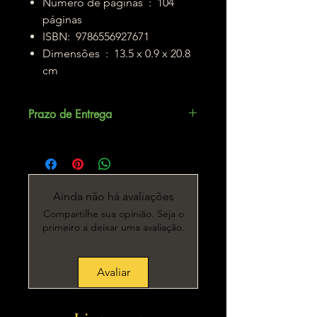
Número de páginas ‏ : ‎ 104
páginas
ISBN: ‎ 9786556927671
Dimensões ‏ : ‎ 13.5 x 0.9 x 20.8
cm
Prazo de Entrega
Até 5 dias úteis.
Ainda não há avaliações
Compartilhe sua opinião. Seja o
primeiro a deixar uma avaliação.
Avaliar