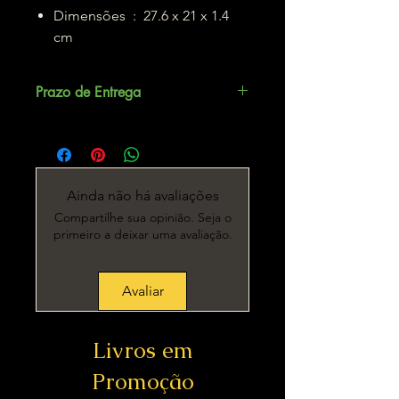
Dimensões ‏ : ‎ 27.6 x 21 x 1.4
cm
Prazo de Entrega
Até 5 dias úteis.
Ainda não há avaliações
Compartilhe sua opinião. Seja o
primeiro a deixar uma avaliação.
Avaliar
Livros em
Promoção