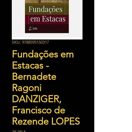
SKU: 9788595150317
Fundações em
Estacas -
Bernadete
Ragoni
DANZIGER,
Francisco de
Rezende LOPES
Preço