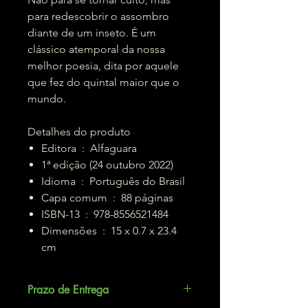
para redescobrir o assombro
diante de um inseto. É um
clássico atemporal da nossa
melhor poesia, dita por aquele
que fez do quintal maior que o
mundo.
Detalhes do produto
Editora ‏ : ‎ Alfaguara
1ª edição (24 outubro 2022)
Idioma ‏ : ‎ Português do Brasil
Capa comum ‏ : ‎ 88 páginas
ISBN-13 ‏ : ‎ 978-8556521484
Dimensões ‏ : ‎ 15 x 0.7 x 23.4
cm
Prazo de Entrega