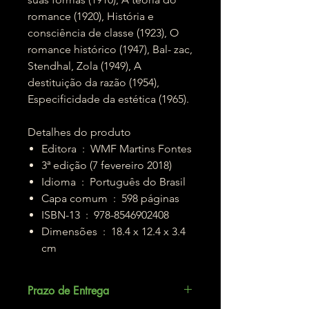
romance (1920), História e
consciência de classe (1923), O
romance histórico (1947), Bal- zac,
Stendhal, Zola (1949), A
destituição da razão (1954),
Especificidade da estética (1965).
Detalhes do produto
Editora ‏ : ‎ WMF Martins Fontes
3ª edição (7 fevereiro 2018)
Idioma ‏ : ‎ Português do Brasil
Capa comum ‏ : ‎ 598 páginas
ISBN-13 ‏ : ‎ 978-8546902408
Dimensões ‏ : ‎ 18.4 x 12.4 x 3.4
cm
Prazo de Entrega