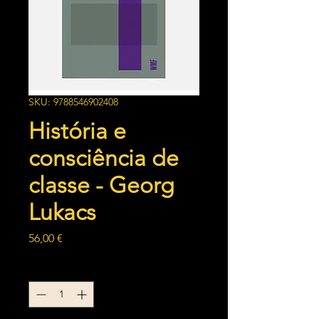
SKU: 9788546902408
História e
consciência de
classe - Georg
Lukacs
Preço
56,00 €
Quantidade
*