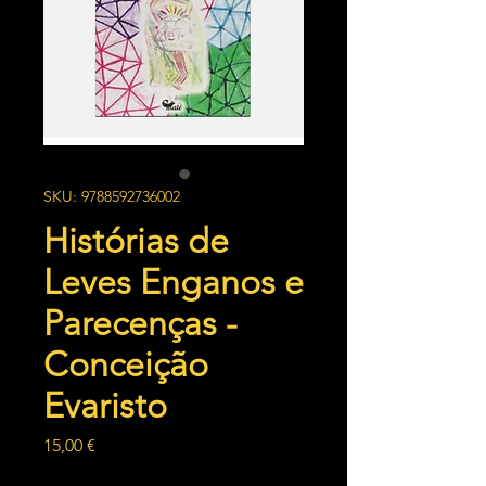
SKU: 9788592736002
Histórias de
Leves Enganos e
Parecenças -
Conceição
Evaristo
Preço
15,00 €