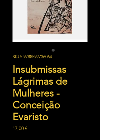
SKU: 9788592736064
Insubmissas
Lágrimas de
Mulheres -
Conceição
Evaristo
Preço
17,00 €