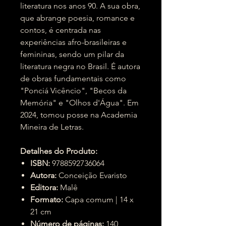
literatura nos anos 90. A sua obra,
que abrange poesia, romance e
contos, é centrada nas
experiências afro-brasileiras e
femininas, sendo um pilar da
literatura negra no Brasil. É autora
de obras fundamentais como
"Ponciá Vicêncio", "Becos da
Memória" e "Olhos d'Água". Em
2024, tomou posse na Academia
Mineira de Letras.
Detalhes do Produto:
ISBN:
9788592736064
Autora:
Conceição Evaristo
Editora:
Malê
Formato:
Capa comum | 14 x
21 cm
Número de páginas:
140