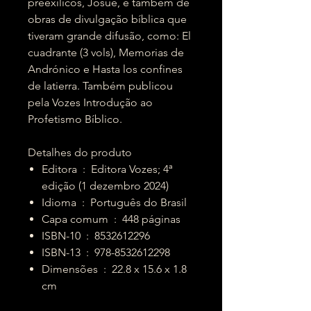
preexilicos, Josué, e também de
obras de divulgação bíblica que
tiveram grande difusão, como: El
cuadrante (3 vols), Memorias de
Andrónico e Hasta los confines
de latierra. Também publicou
pela Vozes Introdução ao
Profetismo Bíblico.
Detalhes do produto
Editora ‏ : ‎ Editora Vozes; 4ª
edição (1 dezembro 2024)
Idioma ‏ : ‎ Português do Brasil
Capa comum ‏ : ‎ 448 páginas
ISBN-10 ‏ : ‎ 8532612296
ISBN-13 ‏ : ‎ 978-8532612298
Dimensões ‏ : ‎ 22.8 x 15.6 x 1.8
cm