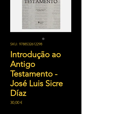
SKU: 9788532612298
Introdução ao
Antigo
Testamento -
José Luis Sicre
Díaz
Preço
30,00 €
Quantidade
*