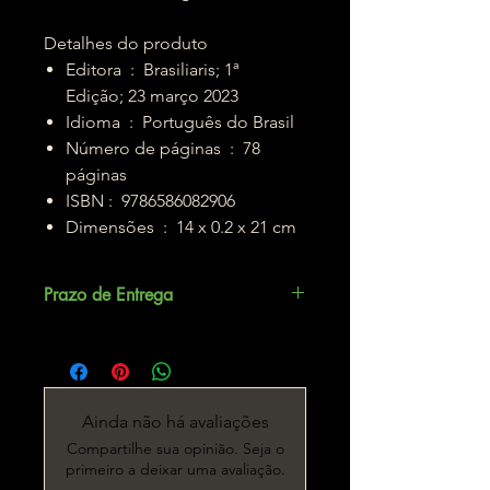
Detalhes do produto
Editora ‏ : ‎ Brasiliaris; 1ª
Edição; 23 março 2023
Idioma ‏ : ‎ Português do Brasil
Número de páginas ‏ : ‎ 78
páginas
ISBN : ‎ 9786586082906
Dimensões ‏ : ‎ 14 x 0.2 x 21 cm
Prazo de Entrega
Até 5 dias úteis.
Ainda não há avaliações
Compartilhe sua opinião. Seja o
primeiro a deixar uma avaliação.