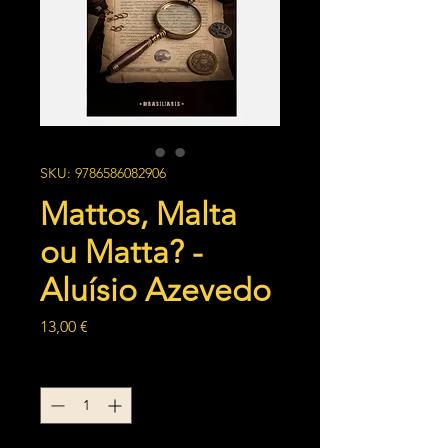
SKU: 9786586082906
Mattos, Malta
ou Matta? -
Aluísio Azevedo
Preço
13,00 €
Quantidade
*