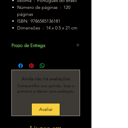
Idioma ‏ : ‎ Português do Brasil
Número de páginas ‏ : ‎ 120
páginas
ISBN: ‎ 9786585136181
Dimensões ‏ : ‎ 14 x 0.5 x 21 cm
Prazo de Entrega
Até 5 dias úteis.
Ainda não há avaliações
Compartilhe sua opinião. Seja o
primeiro a deixar uma avaliação.
Avaliar