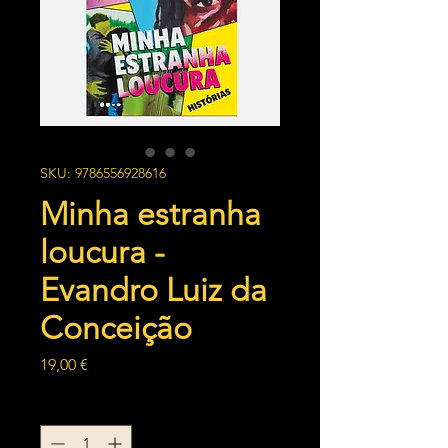
SKU: 9786556928616
Minha estranha
loucura -
Evandro Luiz da
Conceição
Preço
19,00 €
Quantidade
*