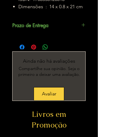
Dimensões ‏ : ‎ 14 x 0.8 x 21 cm
Prazo de Entrega
Até 5 dias úteis.
Ainda não há avaliações
Compartilhe sua opinião. Seja o
primeiro a deixar uma avaliação.
Avaliar
Livros em
Promoção