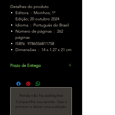
Detalhes do produto
Editora ‏ : ‎ Moinhos; 1ª
Edição; 20 outubro 2024
Idioma ‏ : ‎ Português do Brasil
Número de páginas ‏ : ‎ 262
páginas
ISBN: ‎ 9786556811758
Dimensões ‏ : ‎ 14 x 1.27 x 21 cm
Prazo de Entrega
Até 5 dias úteis.
Ainda não há avaliações
Compartilhe sua opinião. Seja o
primeiro a deixar uma avaliação.