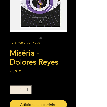
SKU: 9786556811758
Miséria -
Dolores Reyes
Preço
24,50 €
Quantidade
*
Adicionar ao carrinho