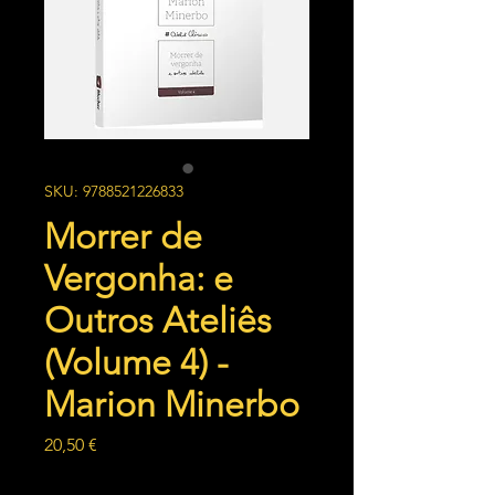
SKU: 9788521226833
Morrer de
Vergonha: e
Outros Ateliês
(Volume 4) -
Marion Minerbo
Preço
20,50 €
Quantidade
*