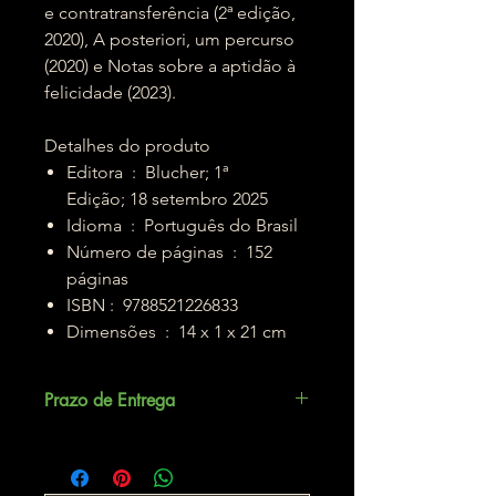
e contratransferência (2ª edição,
2020), A posteriori, um percurso
(2020) e Notas sobre a aptidão à
felicidade (2023).
Detalhes do produto
Editora ‏ : ‎ Blucher; 1ª
Edição; 18 setembro 2025
Idioma ‏ : ‎ Português do Brasil
Número de páginas ‏ : ‎ 152
páginas
ISBN : ‎ 9788521226833
Dimensões ‏ : ‎ 14 x 1 x 21 cm
Prazo de Entrega
Até 5 dias úteis.