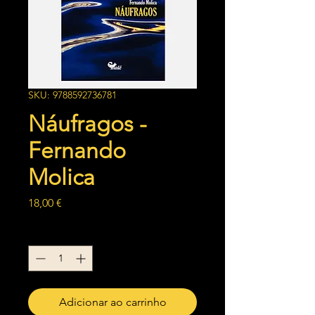
SKU: 9788592736781
Náufragos -
Fernando
Molica
Preço
18,00 €
Quantidade
*
Adicionar ao carrinho