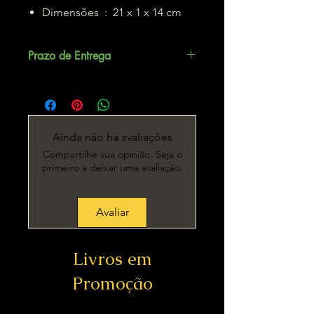
Dimensões ‏ : ‎ 21 x 1 x 14 cm
Prazo de Entrega
Até 5 dias úteis.
Ainda não há avaliações
Compartilhe sua opinião. Seja o
primeiro a deixar uma avaliação.
Avaliar
Livros em
Promoção