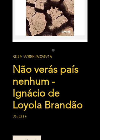
SKU: 9788526024915
Não verás país
nenhum -
Ignácio de
Loyola Brandão
Preço
25,00 €
Quantidade
*