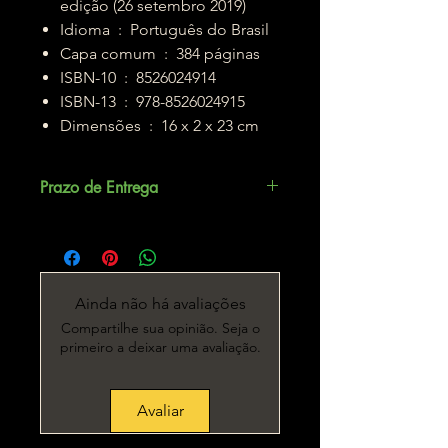
edição (26 setembro 2019)
Idioma ‏ : ‎ Português do Brasil
Capa comum ‏ : ‎ 384 páginas
ISBN-10 ‏ : ‎ 8526024914
ISBN-13 ‏ : ‎ 978-8526024915
Dimensões ‏ : ‎ 16 x 2 x 23 cm
Prazo de Entrega
Até 5 dias úteis.
Ainda não há avaliações
Compartilhe sua opinião. Seja o
primeiro a deixar uma avaliação.
Avaliar