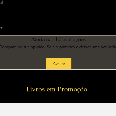
sil
s
1 cm
Ainda não há avaliações
Compartilhe sua opinião. Seja o primeiro a deixar uma avaliaçã
Avaliar
Livros em Promoção