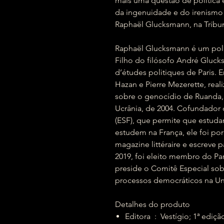
mais uma questão de política ex
da ingenuidade e do irenismo 
Raphaël Glucksmann, na Tribun
Raphaël Glucksmann é um polít
Filho do filósofo André Glucks
d’études politiques de Paris.
Hazan e Pierre Mezerette, real
sobre o genocídio de Ruanda, 
Ucrânia, de 2004. Cofundador 
(ESF), que permite que estuda
estudem na França, ele foi po
magazine littéraire e escreve p
2019, foi eleito membro do Pa
preside o Comitê Especial sobr
processos democráticos na Un
Detalhes do produto
Editora ‏ : ‎ Vestígio; 1ª 