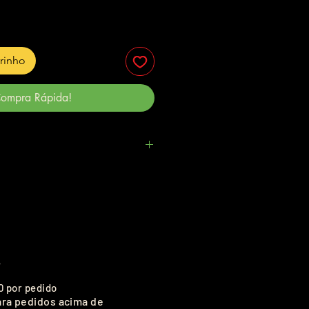
rrinho
ompra Rápida!
.
0 por pedido
ara pedidos acima de