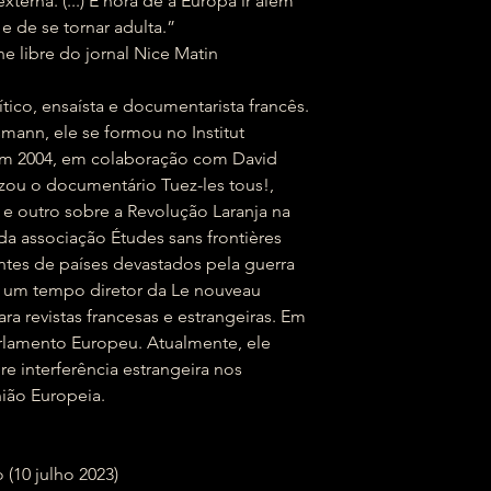
terna. (...) É hora de a Europa ir além
e de se tornar adulta.”
e libre do jornal Nice Matin
ico, ensaísta e documentarista francês.
mann, ele se formou no Institut
 Em 2004, em colaboração com David
izou o documentário Tuez-les tous!,
e outro sobre a Revolução Laranja na
da associação Études sans frontières
ntes de países devastados pela guerra
r um tempo diretor da Le nouveau
ara revistas francesas e estrangeiras. Em
rlamento Europeu. Atualmente, ele
e interferência estrangeira nos
ião Europeia.
edição (10 julho 2023)