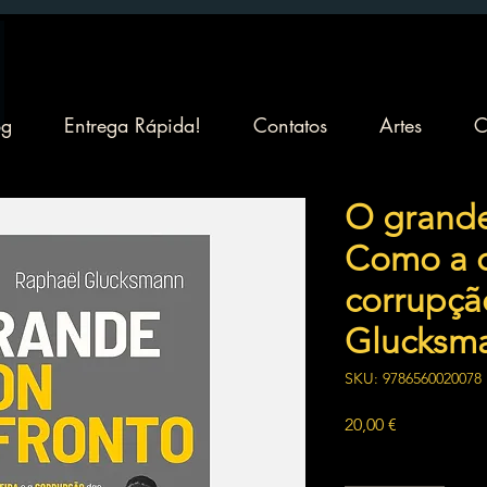
og
Entrega Rápida!
Contatos
Artes
C
O grande
Como a c
corrupção
Glucksm
SKU: 9786560020078
Preço
20,00 €
Quantidade
*