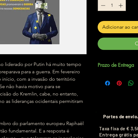
Adicionar ao ca
C
sso liderado por Putin há muito tempo
Prazo de Entrega
eparava para a guerra. Em fevereiro
Até 5 dias úteis.
 início, com a invasão do território
 Se não havia motivo para se
cisão do Kremlin, cabe, no entanto,
 as lideranças ocidentais permitiram
Portes de envio
mbro do parlamento europeu Raphaël
T
axa fixa de
€ 3,5
ão fundamental. E a resposta é
Entrega grátis p