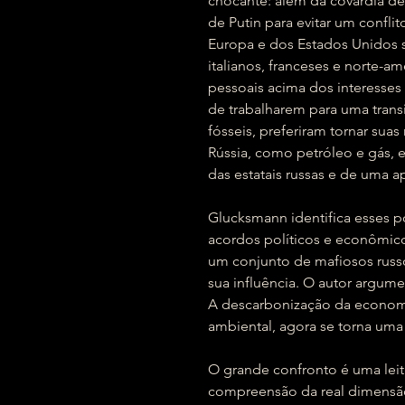
chocante: além da covardia de
de Putin para evitar um conflito
Europa e dos Estados Unidos 
italianos, franceses e norte-a
pessoais acima dos interesses
de trabalharem para uma trans
fósseis, preferiram tornar su
Rússia, como petróleo e gás,
das estatais russas e de uma 
Glucksmann identifica esses p
acordos políticos e econômico
um conjunto de mafiosos russo
sua influência. O autor argumen
A descarbonização da economi
ambiental, agora se torna uma
O grande confronto é uma leit
compreensão da real dimensã