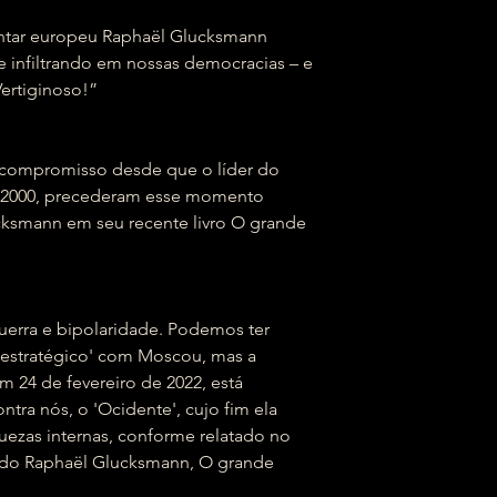
entar europeu Raphaël Glucksmann
 infiltrando em nossas democracias – e
ertiginoso!”
e compromisso desde que o líder do
 2000, precederam esse momento
cksmann em seu recente livro O grande
erra e bipolaridade. Podemos ter
estratégico' com Moscou, mas a
em 24 de fevereiro de 2022, está
ntra nós, o 'Ocidente', cujo fim ela
uezas internas, conforme relatado no
ado Raphaël Glucksmann, O grande