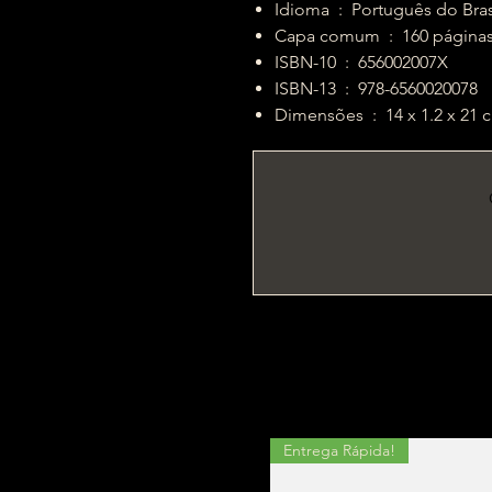
Idioma ‏ : ‎ Português do Bra
Capa comum ‏ : ‎ 160 página
ISBN-10 ‏ : ‎ 656002007X
ISBN-13 ‏ : ‎ 978-6560020078
Dimensões ‏ : ‎ 14 x 1.2 x 2
Entrega Rápida!