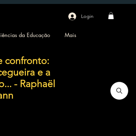
Login
iências da Educação
Mais
 confronto:
egueira e a
... - Raphaël
ann