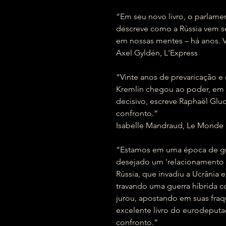
“Em seu novo livro, o parlam
descreve como a Rússia vem se
em nossas mentes – há anos. V
Axel Gyldén, L'Express
“Vinte anos de prevaricação 
Kremlin chegou ao poder, em
decisivo, escreve Raphaël Glu
confronto.”
Isabelle Mandraud, Le Monde
“Estamos em uma época de gu
desejado um 'relacionamento 
Rússia, que invadiu a Ucrânia 
travando uma guerra híbrida co
jurou, apostando em suas fraq
excelente livro do eurodeput
confronto.”