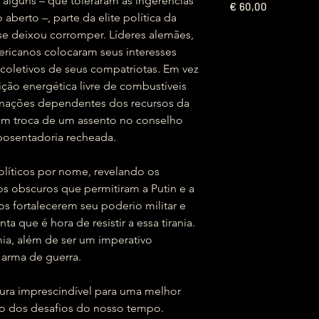
 alguns – que toleraram as ingerências
€
60,00
 aberto –, parte da elite política da
se deixou corromper. Líderes alemães,
mericanos colocaram seus interesses
 coletivos de seus compatriotas. Em vez
ição energética livre de combustíveis
as nações dependentes dos recursos da
 em troca de um assento no conselho
aposentadoria recheada.
olíticos por nome, revelando os
s obscuros que permitiram a Putin e a
s fortalecerem seu poderio militar e
ta que é hora de resistir a essa tirania.
a, além de ser um imperativo
 arma de guerra.
ura imprescindível para uma melhor
o dos desafios do nosso tempo.