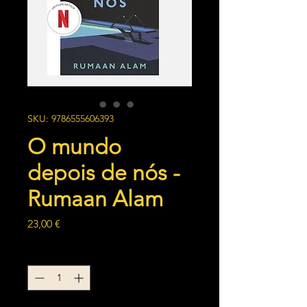
SKU: 9786555606393
O mundo
depois de nós -
Rumaan Alam
Preço
23,00 €
Quantidade
*