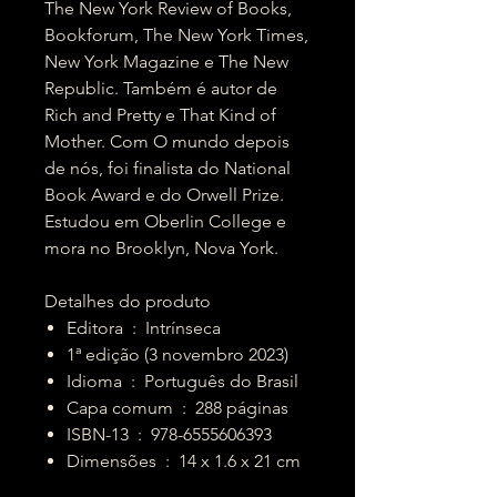
The New York Review of Books,
Bookforum, The New York Times,
New York Magazine e The New
Republic. Também é autor de
Rich and Pretty e That Kind of
Mother. Com O mundo depois
de nós, foi finalista do National
Book Award e do Orwell Prize.
Estudou em Oberlin College e
mora no Brooklyn, Nova York.
Detalhes do produto
Editora ‏ : ‎ Intrínseca
1ª edição (3 novembro 2023)
Idioma ‏ : ‎ Português do Brasil
Capa comum ‏ : ‎ 288 páginas
ISBN-13 ‏ : ‎ 978-6555606393
Dimensões ‏ : ‎ 14 x 1.6 x 21 cm