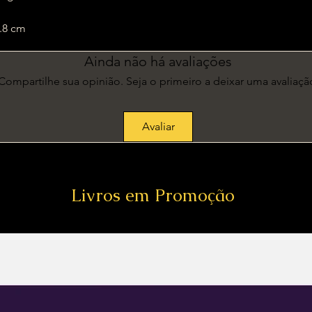
x 20.8 cm
Ainda não há avaliações
Compartilhe sua opinião. Seja o primeiro a deixar uma avaliaçã
Avaliar
Livros em Promoção