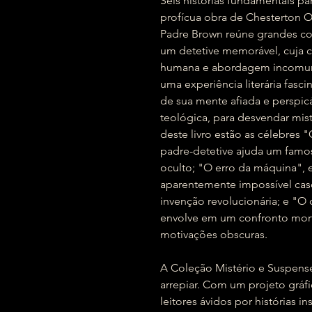
Seis histórias fundamentais p
profícua obra de Chesterton O
Padre Brown reúne grandes con
um detetive memorável, cuja 
humana e abordagem incomum 
uma experiência literária fasci
de sua mente afiada e perspic
teológica, para desvendar misté
deste livro estão as célebres 
padre-detetive ajuda um famo
oculto; "O erro da máquina",
aparentemente impossível cas
invenção revolucionária; e "O 
envolve em um confronto mort
motivações obscuras.
A Coleção Mistério e Suspense
arrepiar. Com um projeto gráfi
leitores ávidos por histórias in