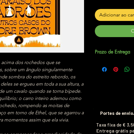
Adicionar ao ca
C
Prazo de Entrega
m acima dos rochedos que se
Até 5 dias úteis.
as, sobre um ângulo singularmente
nde sombra do estreito rebordo, os
 deles se ergueu em toda a sua altura, a
ra de um cavalo quando se torna bípede.
quilíbrio; o carro inteiro adernou como
rochedo, rompendo as moitas de
aço em torno de Ethel, que se agarrou a
Portes de envio
ara momentos assim que ela vivia.
T
axa fixa de
€ 3,5
Entrega grátis p