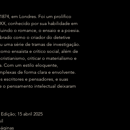
74, em Londres. Foi um prolífico
 XX, conhecido por sua habilidade em
ncluindo o romance, o ensaio e a poesia.
brado como o criador do detetive
 uma série de tramas de investigação.
mo ensaísta e crítico social, além de
ristianismo, criticar o materialismo e
lia. Com um estilo eloquente,
mplexas de forma clara e envolvente.
s escritores e pensadores, e suas
a e o pensamento intelectual deixaram
ra; 1ª Edição; 15 abril 2025
sil
‏ : ‎ 136 páginas