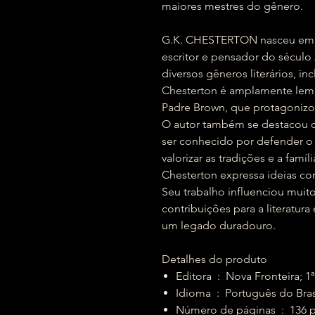
maiores mestres do gênero.
G.K. CHESTERTON nasceu em18
escritor e pensador do século
diversos gêneros literários, i
Chesterton é amplamente lem
Padre Brown, que protagonizou
O autor também se destacou co
ser conhecido por defender o c
valorizar as tradições e a famí
Chesterton expressa ideias co
Seu trabalho influenciou muito
contribuições para a literatur
um legado duradouro.
Detalhes do produto
Editora ‏ : ‎ Nova Frontei
Idioma ‏ : ‎ Português do Bra
Número de páginas 