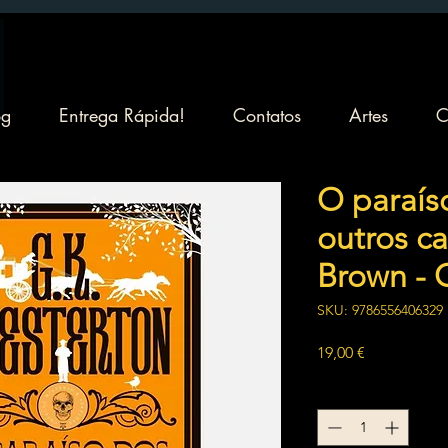
og
Entrega Rápida!
Contatos
Artes
C
O paraís
outros c
Brown - 
SKU: 9786556406329
Preço
19,00 €
Quantidade
*