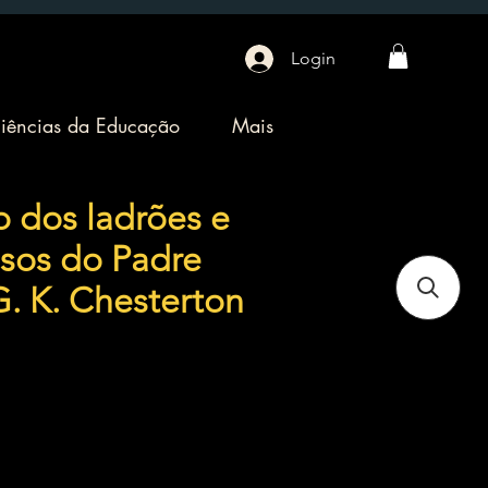
Login
iências da Educação
Mais
o dos ladrões e
asos do Padre
G. K. Chesterton