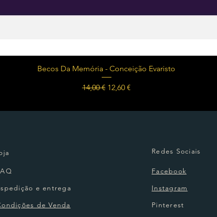
Visualização rápida
Becos Da Memória - Conceição Evaristo
Preço normal
Preço promocional
14,00 €
12,60 €
Redes Sociais
oja
FAQ
Facebook
Espedição e entrega
Instagram
Condições de Venda
Pinterest