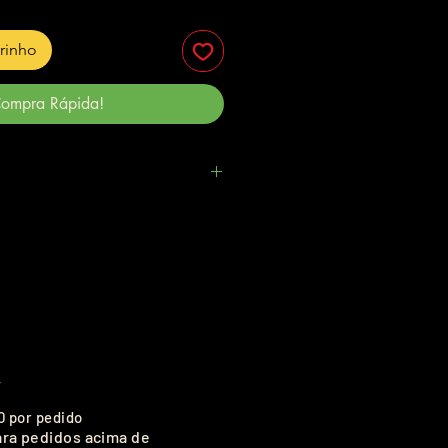
rrinho
ompra Rápida!
.
0 por pedido
ara pedidos acima de