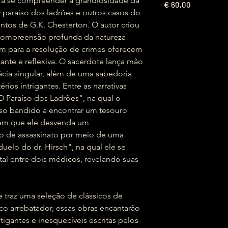
ara se compreender a grandiosidade da
€
60,00
 paraíso dos ladrões e outros casos do
tos de G.K. Chesterton. O autor criou
compreensão profunda da natureza
para a resolução de crimes oferecem
nante e reflexiva. O sacerdote lança mão
ácia singular, além de uma sabedoria
rios intrigantes. Entre as narrativas
"O Paraíso dos Ladrões", na qual o
so bandido a encontrar um tesouro
 em que ele desvenda um
o de assassinato por meio de uma
duelo do dr. Hirsch", na qual ele se
al entre dois médicos, revelando suas
 traz uma seleção de clássicos de
co arrebatador, essas obras encantarão
stigantes e inesquecíveis escritas pelos