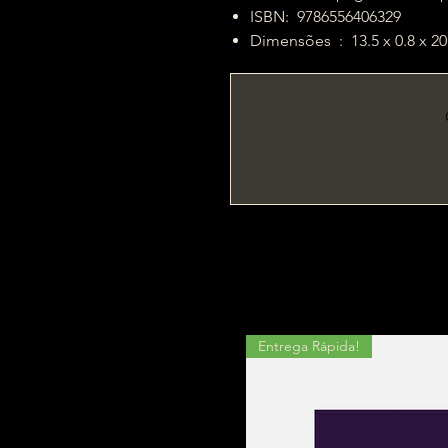
ISBN: ‎ 9786556406329
Dimensões ‏ : ‎ 13.5 x 0.8 
Entrega Rápida!