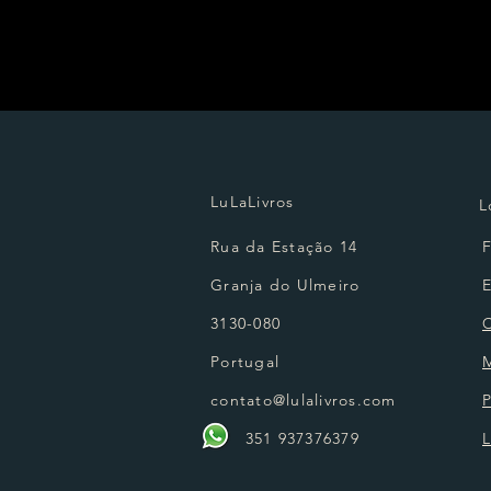
LuLaLivros
L
Rua da Estação 14
Granja do Ulmeiro
3130-080
Portugal
contato@lulalivros.com
P
351 937376379
L