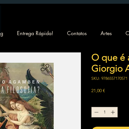
og
Entrega Rápida!
Contatos
Artes
C
O que é a
Giorgio
SKU: 9786557170571
Preço
21,00 €
Quantidade
*