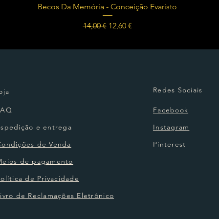
Visualização rápida
Becos Da Memória - Conceição Evaristo
Preço normal
Preço promocional
14,00 €
12,60 €
Redes Sociais
oja
FAQ
Facebook
Espedição e entrega
Instagram
Condições de Venda
Pinterest
Meios de pagamento
olítica de Privacidade
ivro de Reclamações Eletrônico