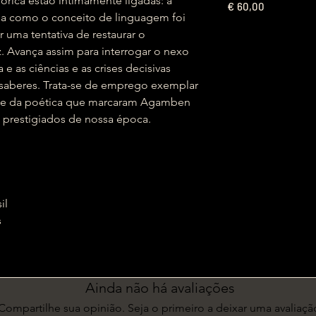
órica estão intimamente ligadas: a
€
60,00
ma como o conceito de linguagem foi
uma tentativa de restaurar o
. Avança assim para interrogar o nexo
 e as ciências e as crises decisivas
saberes. Trata-se de emprego exemplar
 e da poética que marcaram Agamben
 prestigiados de nossa época.
il
s
m
Ainda não há avaliações
Compartilhe sua opinião. Seja o primeiro a deixar uma avaliaçã