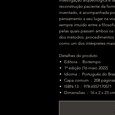
investigação arqueológica e te
reconstrução paciente da for
inventado, é acompanhada por 
pensamento a seu lugar na voz
sempre intuído entre a filosofia
pelas quais passam ambos os 
dos métodos, procedimentos
como um dos intérpretes mais
Detalhes do produto
Editora ‏ : ‎
Boitempo
1ª edição (16 maio 2022)
Idioma ‏ : ‎
Português do Bras
Capa comum ‏ : ‎
208 página
ISBN-13 ‏ : ‎
978-6557170571
Dimensões ‏ : ‎
16 x 2 x 23 c