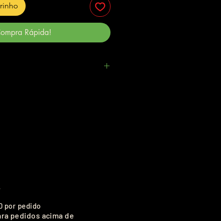
rrinho
ompra Rápida!
.
0 por pedido
ara pedidos acima de