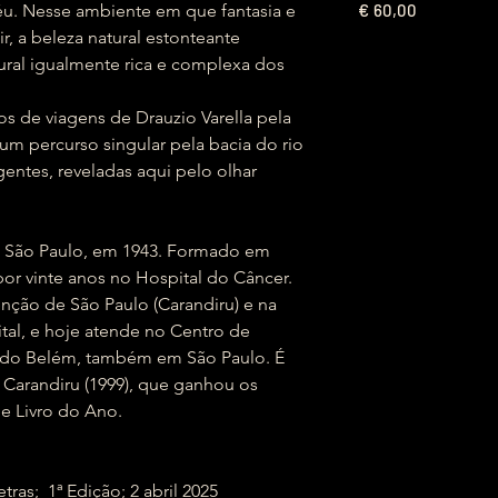
€
céu. Nesse ambiente em que fantasia e
60,00
, a beleza natural estonteante
tural igualmente rica e complexa dos
os de viagens de Drauzio Varella pela
um percurso singular pela bacia do rio
entes, reveladas aqui pelo olhar
São Paulo, em 1943. Formado em
por vinte anos no Hospital do Câncer.
enção de São Paulo (Carandiru) e na
tal, e hoje atende no Centro de
o do Belém, também em São Paulo. É
o Carandiru (1999), que ganhou os
e Livro do Ano.
das Letras; 1ª Edição; 2 abril 2025