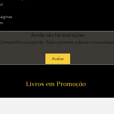
sil
‏ : ‎ 304 páginas
1 cm
Ainda não há avaliações
Compartilhe sua opinião. Seja o primeiro a deixar uma avaliaçã
Avaliar
Livros em Promoção