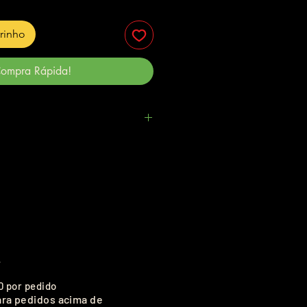
rrinho
ompra Rápida!
.
0 por pedido
ara pedidos acima de